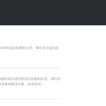
000吨油压机顺利出货。我司专注油压机
极柱锻压成型的油压机顺利出货。我司专
模具整体解决方案，欢迎咨询！