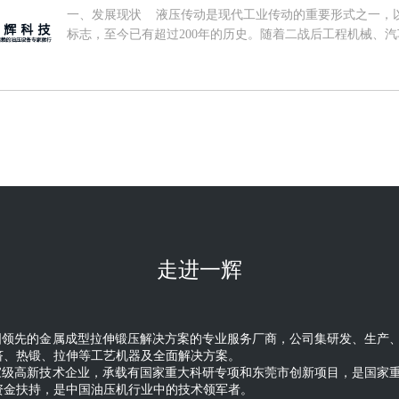
一、发展现状 液压传动是现代工业传动的重要形式之一，以
标志，至今已有超过200年的历史。随着二战后工程机械、
品对传动系统要求不断提高，液压逐步替代机械传动成为现
并成为衡量机械装备先进程度的重要标志之一。随着产品技
域不断拓宽，全球液压行业已进入相对稳定、成熟的发展阶段，2
亿欧元，同比增长9.03%。 从市场分布来看，全球液压
然我国液压技术起步较晚，但市场规模快速发展，对全球液压
已经成为全球最大的液压市场，中国市场占全球市场的份额从2010
内市场来看，我国的液压行业起步较晚，20世纪50年代，主
外引进了一些液压元件生产技术，同时自行设计开发了液压元
些先进的技术和设备，使我国的液压技术有了很大提高。经过
提高，目前我国液压行业已形成一个产品门类齐全，具有专业
纪以来，随着我国逐步提升对液压行业发展的重视程度，将
走进一辉
列入多项国家发展计划中，我国液压行业步入了快速发展阶段，2
复合增长率达到5.81%，高于全球水平。得益于近年我国对
需求，2021年我国液压件行业市场规模到106.5亿欧元，同
液压行业来看，国际上拥有先进液压传动技术的企业，主要
国领先的金属成型拉伸锻压解决方案的专业服务厂商，公司集研发、生产
的国家和地区，龙头企业包括德国博世力士乐、美国派克汉
挤、热锻、拉伸等工艺机器及全面解决方案。
传统制造强国庞大的本土市场和企业本身近百年的技术沉淀
家级高新技术企业，承载有国家重大科研专项和东莞市创新项目，是国家
场，2020年上述四家公司市场份额约35%，短期内其市
资金扶持，是中国油压机行业中的技术领军者。