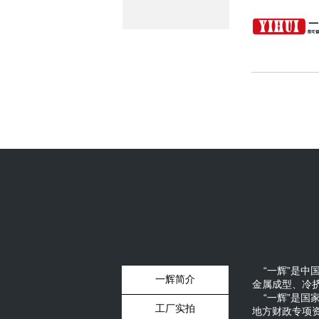
“一辉”是中
一辉简介
金属成型、冷
“一辉”是国
工厂实拍
地方财政专项