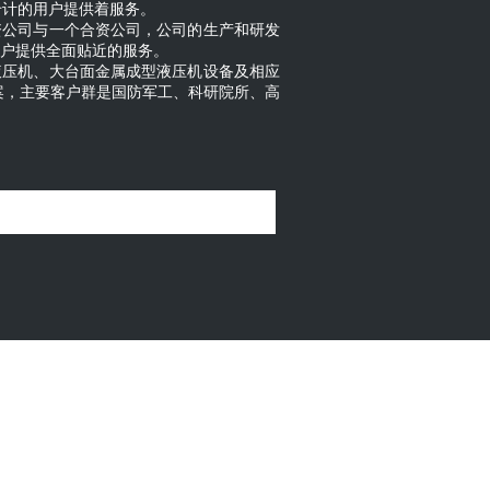
千计的用户提供着服务。
20年12月我国液压件生产企业数量为
资公司与一个合资公司，公司的生产和研发
份额合计14.35%，前十大液压企业市场份额
客户提供全面贴近的服务。
平存在差距，将产品质量和研发能力作为评
液压机、大台面金属成型液压机设备及相应
主要是规模较小的中小企业，产品面向低端
案，主要客户群是国防军工、科研院所、高
已具规模的国内企业，产品质量满足中低端
。
技术差距。第二梯队具备研发技术能力，能
牌效应。第一梯队是国内液压行业龙头企
。