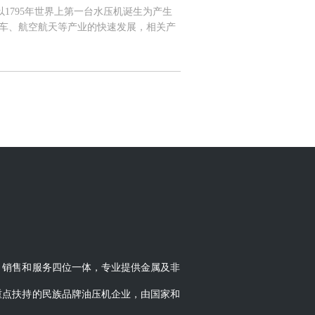
1795年世界上第一台水压机诞生为产生
汽车、航空航天等产业的快速发展，相关产
代工业装备中最重要的能量传动方式之一，
术与生产工艺的逐步成熟，液压产品适用领
021年全球液压行业市场规模达304.3
市场主要被欧洲、美国、中国、日本占据，虽
产业起到了重要的推动作用，2020年我国
年的26.93%跃升至36.04%。 从国
要应用在机床和锻压设备行业；60年代从国
件；80年代从美国、日本和德国引进了一
60多年的发展，随着我国创新能力的不断
化生产实力和技术水平的工业体系，21世
液压行业作为工业发展的战略重点之一，并
010-2021年，我国液压行业市场规模
疫情的良好控制，以及主机厂商进口替代的
比增长5.86%。二、市场竞争格局 从全球
分布在美国、欧洲、日本等机械工业较发达
、销售和服务四位一体，专业提供金属及非
尼汾、丹麦丹佛斯及日本川崎重工等。凭借
，上述企业几乎垄断了全球的高端液压件市
重点扶持的民族品牌油压机企业，由国家和
场地位难以被撼动。 我国本土液压生产企