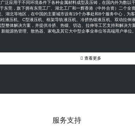
被广泛应用于不同环境条件下各种金属材料成型及压铸，在国内外为数以
业具有数量多、市场集中度较低的特点，据相关数据，截至20
位于东莞，旗下拥有东莞工厂、湖北工厂和一辉香港（中外合资）二个全
1,042家，液压市场规模821亿元，国内前三大液压企业市场
莞、湖北等地区，在中国的主要城市设有19个办事处和8个服务中心，为
不足20%。中国液压件和行业起步较晚，技术与世界先进水
供四柱液压机、C型液压机、框架导轨液压机、冷挤热锻液压机、双动拉伸
判指标，可以将国内企业划分为明显的四阶梯队。第四梯队
成型整体解决方案，并提供冷挤、热锻、切边、拉伸等工艺支持和解决方
市场，需求量大且质量要求低，价格竞争激烈。第三梯队是
、新能源热管理、散热器、家电及其它大中型企事业单位等高端用户单位
市场要求，并已经占据一定份额，但与第一梯队存在较大的
够在液压行业的不同的细分领域建立自身竞争优势，具有品
业，技术优势明显，已逐步打破国外企业对高端市场的垄断

查看更多
服务支持