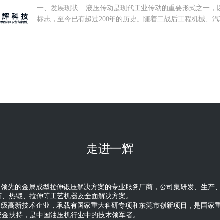
一、发展现状 液压传动是现代工业传动的重要形式之一，以
标志，至今已有超过200年的历史。随着二战后工程机械、
品对传动系统要求不断提高，液压逐步替代机械传动成为现
并成为衡量机械装备先进程度的重要标志之一。随着产品技
域不断拓宽，全球液压行业已进入相对稳定、成熟的发展阶段，2
亿欧元，同比增长9.03%。 从市场分布来看，全球液压
然我国液压技术起步较晚，但市场规模快速发展，对全球液压
已经成为全球最大的液压市场，中国市场占全球市场的份额从2010
内市场来看，我国的液压行业起步较晚，20世纪50年代，主
外引进了一些液压元件生产技术，同时自行设计开发了液压元
些先进的技术和设备，使我国的液压技术有了很大提高。经过
提高，目前我国液压行业已形成一个产品门类齐全，具有专业
纪以来，随着我国逐步提升对液压行业发展的重视程度，将
走进一辉
列入多项国家发展计划中，我国液压行业步入了快速发展阶段，2
复合增长率达到5.81%，高于全球水平。得益于近年我国对
需求，2021年我国液压件行业市场规模到106.5亿欧元，同
液压行业来看，国际上拥有先进液压传动技术的企业，主要
国领先的金属成型拉伸锻压解决方案的专业服务厂商，公司集研发、生产
的国家和地区，龙头企业包括德国博世力士乐、美国派克汉
挤、热锻、拉伸等工艺机器及全面解决方案。
传统制造强国庞大的本土市场和企业本身近百年的技术沉淀
家级高新技术企业，承载有国家重大科研专项和东莞市创新项目，是国家
场，2020年上述四家公司市场份额约35%，短期内其市
资金扶持，是中国油压机行业中的技术领军者。