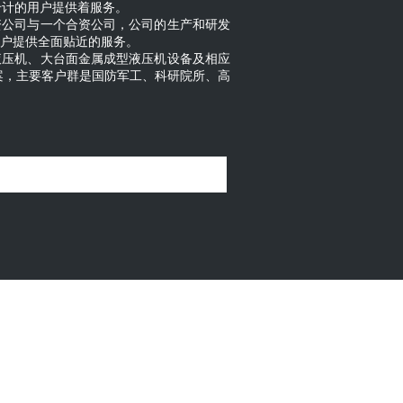
千计的用户提供着服务。
20年12月我国液压件生产企业数量为
资公司与一个合资公司，公司的生产和研发
份额合计14.35%，前十大液压企业市场份额
客户提供全面贴近的服务。
平存在差距，将产品质量和研发能力作为评
液压机、大台面金属成型液压机设备及相应
主要是规模较小的中小企业，产品面向低端
案，主要客户群是国防军工、科研院所、高
已具规模的国内企业，产品质量满足中低端
。
技术差距。第二梯队具备研发技术能力，能
牌效应。第一梯队是国内液压行业龙头企
。