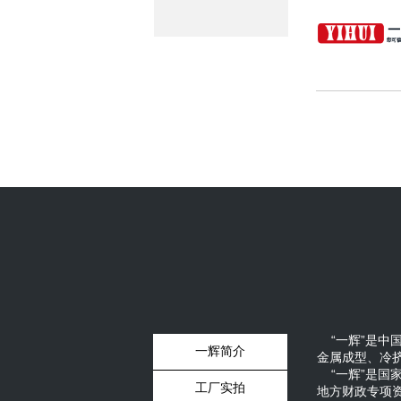
“一辉”是中
一辉简介
金属成型、冷
“一辉”是国
工厂实拍
地方财政专项