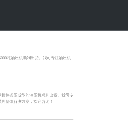
000吨油压机顺利出货。我司专注油压机
极柱锻压成型的油压机顺利出货。我司专
模具整体解决方案，欢迎咨询！