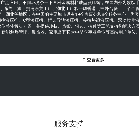
被广泛应用于不同环境条件下各种金属材料成型及压铸，在国内外为数以
业具有数量多、市场集中度较低的特点，据相关数据，截至20
位于东莞，旗下拥有东莞工厂、湖北工厂和一辉香港（中外合资）二个全
1,042家，液压市场规模821亿元，国内前三大液压企业市场
莞、湖北等地区，在中国的主要城市设有19个办事处和8个服务中心，为
不足20%。中国液压件和行业起步较晚，技术与世界先进水
供四柱液压机、C型液压机、框架导轨液压机、冷挤热锻液压机、双动拉伸
判指标，可以将国内企业划分为明显的四阶梯队。第四梯队
成型整体解决方案，并提供冷挤、热锻、切边、拉伸等工艺支持和解决方
市场，需求量大且质量要求低，价格竞争激烈。第三梯队是
、新能源热管理、散热器、家电及其它大中型企事业单位等高端用户单位
市场要求，并已经占据一定份额，但与第一梯队存在较大的
够在液压行业的不同的细分领域建立自身竞争优势，具有品
业，技术优势明显，已逐步打破国外企业对高端市场的垄断

查看更多
服务支持