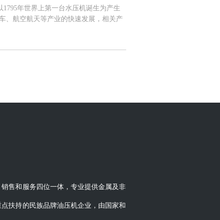
1795年世界上第一台水压机诞生为产生
汽车、航空航天等产业的快速发展，相关产
代工业装备中最重要的能量传动方式之一，
术与生产工艺的逐步成熟，液压产品适用领
021年全球液压行业市场规模达304.3
市场主要被欧洲、美国、中国、日本占据，虽
产业起到了重要的推动作用，2020年我国
年的26.93%跃升至36.04%。 从国
要应用在机床和锻压设备行业；60年代从国
件；80年代从美国、日本和德国引进了一
60多年的发展，随着我国创新能力的不断
化生产实力和技术水平的工业体系，21世
液压行业作为工业发展的战略重点之一，并
010-2021年，我国液压行业市场规模
疫情的良好控制，以及主机厂商进口替代的
比增长5.86%。二、市场竞争格局 从全球
分布在美国、欧洲、日本等机械工业较发达
、销售和服务四位一体，专业提供金属及非
尼汾、丹麦丹佛斯及日本川崎重工等。凭借
，上述企业几乎垄断了全球的高端液压件市
重点扶持的民族品牌油压机企业，由国家和
场地位难以被撼动。 我国本土液压生产企