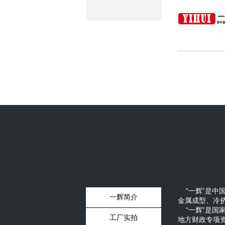
“一辉”是中
一辉简介
金属成型、冷
“一辉”是国
工厂实拍
地方财政专项