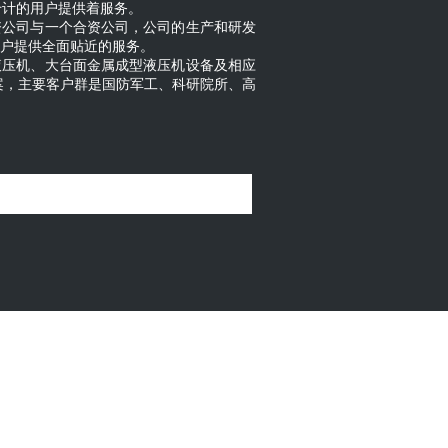
千计的用户提供着服务。
20年12月我国液压件生产企业数量为
资公司与一个合资公司，公司的生产和研发
份额合计14.35%，前十大液压企业市场份额
客户提供全面贴近的服务。
平存在差距，将产品质量和研发能力作为评
液压机、大台面金属成型液压机设备及相应
主要是规模较小的中小企业，产品面向低端
案，主要客户群是国防军工、科研院所、高
已具规模的国内企业，产品质量满足中低端
。
技术差距。第二梯队具备研发技术能力，能
牌效应。第一梯队是国内液压行业龙头企
。