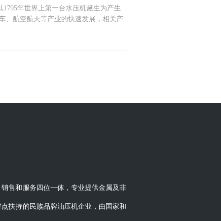
1795年世界上第一台水压机诞生为产生
汽车、航空航天等产业的快速发展，相关产
代工业装备中最重要的能量传动方式之一，
术与生产工艺的逐步成熟，液压产品适用领
021年全球液压行业市场规模达304.3
市场主要被欧洲、美国、中国、日本占据，虽
产业起到了重要的推动作用，2020年我国
年的26.93%跃升至36.04%。 从国
要应用在机床和锻压设备行业；60年代从国
件；80年代从美国、日本和德国引进了一
60多年的发展，随着我国创新能力的不断
化生产实力和技术水平的工业体系，21世
液压行业作为工业发展的战略重点之一，并
010-2021年，我国液压行业市场规模
疫情的良好控制，以及主机厂商进口替代的
比增长5.86%。二、市场竞争格局 从全球
分布在美国、欧洲、日本等机械工业较发达
、销售和服务四位一体，专业提供金属及非
尼汾、丹麦丹佛斯及日本川崎重工等。凭借
，上述企业几乎垄断了全球的高端液压件市
重点扶持的民族品牌油压机企业，由国家和
场地位难以被撼动。 我国本土液压生产企