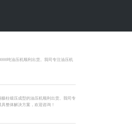
000吨油压机顺利出货。我司专注油压机
极柱锻压成型的油压机顺利出货。我司专
模具整体解决方案，欢迎咨询！