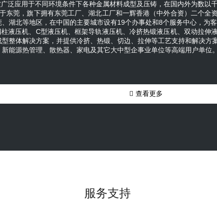
被广泛应用于不同环境条件下各种金属材料成型及压铸，在国内外为数以
业具有数量多、市场集中度较低的特点，据相关数据，截至20
位于东莞，旗下拥有东莞工厂、湖北工厂和一辉香港（中外合资）二个全
1,042家，液压市场规模821亿元，国内前三大液压企业市场
莞、湖北等地区，在中国的主要城市设有19个办事处和8个服务中心，为
不足20%。中国液压件和行业起步较晚，技术与世界先进水
供四柱液压机、C型液压机、框架导轨液压机、冷挤热锻液压机、双动拉伸
判指标，可以将国内企业划分为明显的四阶梯队。第四梯队
成型整体解决方案，并提供冷挤、热锻、切边、拉伸等工艺支持和解决方
市场，需求量大且质量要求低，价格竞争激烈。第三梯队是
、新能源热管理、散热器、家电及其它大中型企事业单位等高端用户单位
市场要求，并已经占据一定份额，但与第一梯队存在较大的
够在液压行业的不同的细分领域建立自身竞争优势，具有品
业，技术优势明显，已逐步打破国外企业对高端市场的垄断

查看更多
服务支持