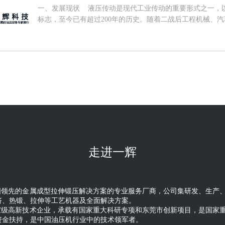
一、发展现状 液压传动是现代工业传动的重要形式之一，以
标志，至今已有超过200年的历史。随着二战后工程机械、
品对传动系统要求不断提高，液压逐步替代机械传动成为现
并成为衡量机械装备先进程度的重要标志之一。随着产品技
域不断拓宽，全球液压行业已进入相对稳定、成熟的发展阶段，2
亿欧元，同比增长9.03%。 从市场分布来看，全球液压
然我国液压技术起步较晚，但市场规模快速发展，对全球液压
已经成为全球最大的液压市场，中国市场占全球市场的份额从2010
内市场来看，我国的液压行业起步较晚，20世纪50年代，主
外引进了一些液压元件生产技术，同时自行设计开发了液压元
些先进的技术和设备，使我国的液压技术有了很大提高。经过
提高，目前我国液压行业已形成一个产品门类齐全，具有专业
纪以来，随着我国逐步提升对液压行业发展的重视程度，将
走进一辉
列入多项国家发展计划中，我国液压行业步入了快速发展阶段，2
复合增长率达到5.81%，高于全球水平。得益于近年我国对
需求，2021年我国液压件行业市场规模到106.5亿欧元，同
液压行业来看，国际上拥有先进液压传动技术的企业，主要
国领先的金属成型拉伸锻压解决方案的专业服务厂商，公司集研发、生产
的国家和地区，龙头企业包括德国博世力士乐、美国派克汉
挤、热锻、拉伸等工艺机器及全面解决方案。
传统制造强国庞大的本土市场和企业本身近百年的技术沉淀
家级高新技术企业，承载有国家重大科研专项和东莞市创新项目，是国家
场，2020年上述四家公司市场份额约35%，短期内其市
资金扶持，是中国油压机行业中的技术领军者。